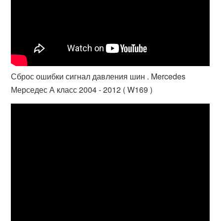
Сброс ошибки сигнал давления шин . Mercedes
Мерседес А класс 2004 - 2012 ( W169 )