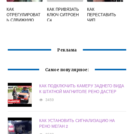
КАК
КАК ПРИВЯЗАТЬ
КАК
ОТРЕГУЛИРОВАТ
КЛЮЧ СИТРОЕН
ПЕРЕСТАВИТЬ
Ь СДВИЖНУЮ
С4
ЧИП
ДВЕРЬ НА
ИММОБИЛАЙЗЕРА
ГАЗЕЛИ НЕКСТ
ИЗ РОДНОГО
КЛЮЧА В
ДУБЛИКАТ
ГРАНТА
Реклама
Самое популярное:
КАК ПОДКЛЮЧИТЬ КАМЕРУ ЗАДНЕГО ВИДА
К ШТАТНОЙ МАГНИТОЛЕ РЕНО ДАСТЕР
3459
КАК УСТАНОВИТЬ СИГНАЛИЗАЦИЮ НА
РЕНО МЕГАН 2