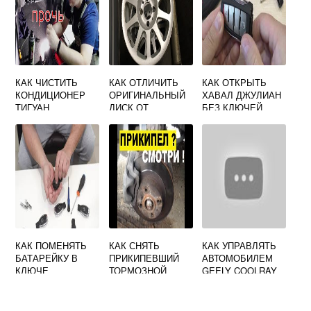
КАК ЧИСТИТЬ
КАК ОТЛИЧИТЬ
КАК ОТКРЫТЬ
КОНДИЦИОНЕР
ОРИГИНАЛЬНЫЙ
ХАВАЛ ДЖУЛИАН
ТИГУАН
ДИСК ОТ
БЕЗ КЛЮЧЕЙ
РЕПЛИКИ ФОРД
КАК ПОМЕНЯТЬ
КАК СНЯТЬ
КАК УПРАВЛЯТЬ
БАТАРЕЙКУ В
ПРИКИПЕВШИЙ
АВТОМОБИЛЕМ
КЛЮЧЕ
ТОРМОЗНОЙ
GEELY COOLRAY
МЕРСЕДЕС
ДИСК СО
РОБОТ
ВИДЕО
СТУПИЦЫ
ДАСТЕР