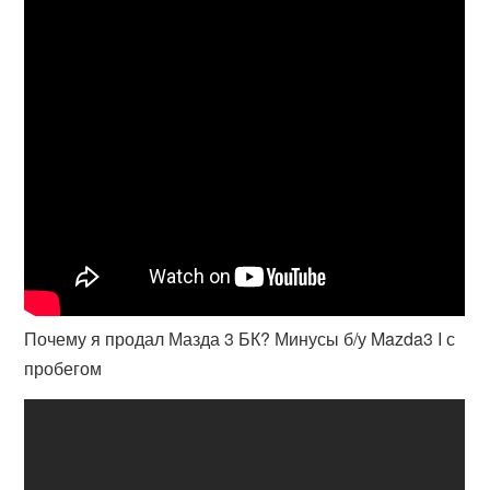
Почему я продал Мазда 3 БК? Минусы б/у Mazda3 I с
пробегом