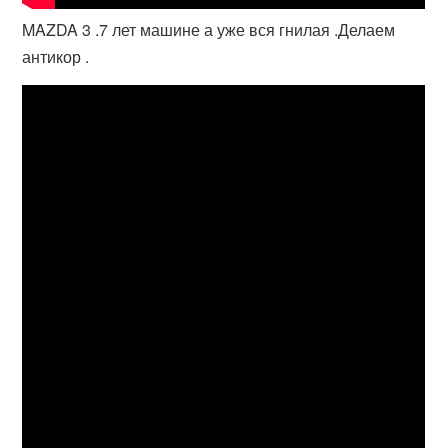
MAZDA 3 .7 лет машине а уже вся гнилая .Делаем
антикор .