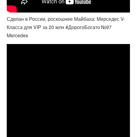
Сделан в России, роскошнее Майбаха: Мерседес V-
Класса для VIP за 20 млн #ДорогоБогато №97
Mercedes