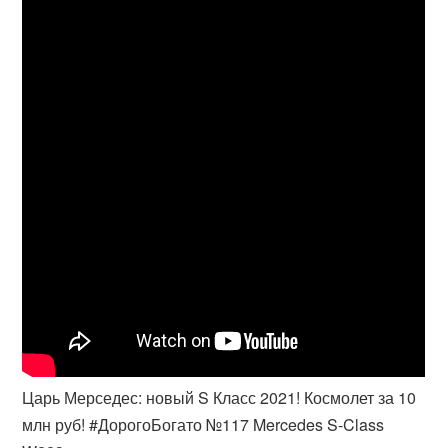
Царь Мерседес: новый S Класс 2021! Космолет за 10
млн руб! #ДорогоБогато №117 Mercedes S-Class