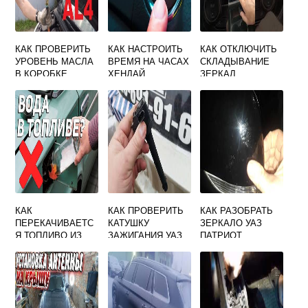
КАК ПРОВЕРИТЬ
КАК НАСТРОИТЬ
КАК ОТКЛЮЧИТЬ
УРОВЕНЬ МАСЛА
ВРЕМЯ НА ЧАСАХ
СКЛАДЫВАНИЕ
В КОРОБКЕ
ХЕНДАЙ
ЗЕРКАЛ
ПЕРЕДАЧ
МИТСУБИСИ
СИТРОЕН
АУТЛЕНДЕР 3
БЕРЛИНГО
КАК
КАК ПРОВЕРИТЬ
КАК РАЗОБРАТЬ
ПЕРЕКАЧИВАЕТС
КАТУШКУ
ЗЕРКАЛО УАЗ
Я ТОПЛИВО ИЗ
ЗАЖИГАНИЯ УАЗ
ПАТРИОТ
БАКА В БАК БМВ
ПАТРИОТ 409
Е60
ДВИГАТЕЛЬ ЕВРО
4