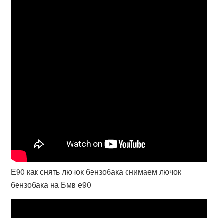
Е90 как снять лючок бензобака снимаем лючок
бензобака на Бмв е90