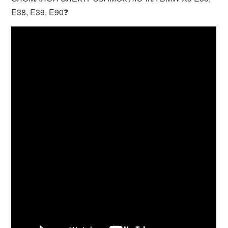
E38, E39, E90❓