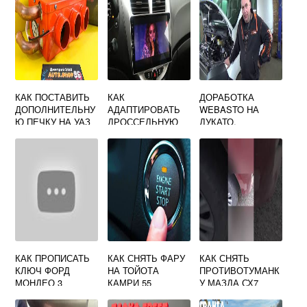
КАК ПОСТАВИТЬ
КАК
ДОРАБОТКА
ДОПОЛНИТЕЛЬНУ
АДАПТИРОВАТЬ
WEBASTO НА
Ю ПЕЧКУ НА УАЗ
ДРОССЕЛЬНУЮ
ДУКАТО,
ФЕРМЕР
ЗАСЛОНКУ НА
ДЖАМПЕР,
ХЕНДАЙ
БОКСЕР
СОЛЯРИС
КАК ПРОПИСАТЬ
КАК СНЯТЬ ФАРУ
КАК СНЯТЬ
КЛЮЧ ФОРД
НА ТОЙОТА
ПРОТИВОТУМАНК
МОНДЕО 3
КАМРИ 55
У МАЗДА СХ7