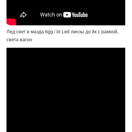
Лед свет в мазда 6gg / bi Led линзы до 8к с рамкой,
света вагон