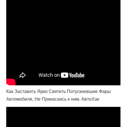
Как Заставить Ярко Светить Потускневшие Фары
Автомобиля, Не Прикасаясь к ним. АвтоХак