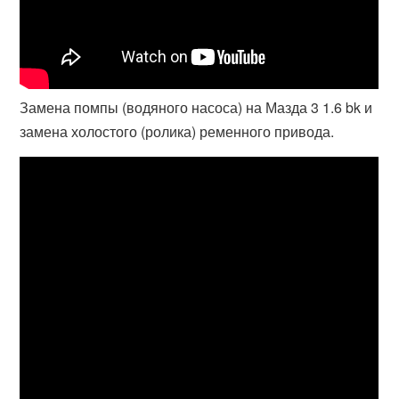
Замена помпы (водяного насоса) на Мазда 3 1.6 bk и
замена холостого (ролика) ременного привода.