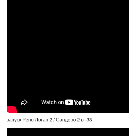
запуск Рено Логан 2 / Сандеро 2 в -38