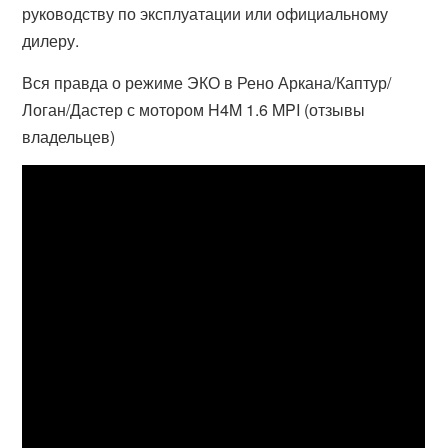
руководству по эксплуатации или официальному
дилеру.
Вся правда о режиме ЭКО в Рено Аркана/Каптур/
Логан/Дастер с мотором H4M 1.6 MPI (отзывы
владельцев)