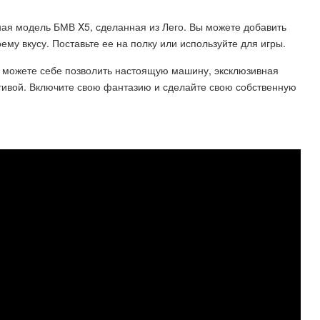
ьная модель БМВ X5, сделанная из Лего. Вы можете добавить
му вкусу. Поставьте ее на полку или используйте для игры.
е можете себе позволить настоящую машину, эксклюзивная
ативой. Включите свою фантазию и сделайте свою собственную