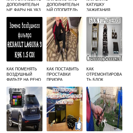
ДОПОЛНИТЕЛЬН
ДОПОЛНИТЕЛЬН
КАТУШКУ
ЫЕ ФАРЫ НА УАЗ
ЫЙ ОТОПИТЕЛЬ
ЗАЖИГАНИЯ
ПАТРИОТ
НА ФОРД
МЕРСЕДЕС 124
ТРАНЗИТ
КАК ПОМЕНЯТЬ
КАК ПОСТАВИТЬ
КАК
ВОЗДУШНЫЙ
ПРОСТАВКИ
ОТРЕМОНТИРОВА
ФИЛЬТР НА РЕНО
ПРИОРА
ТЬ БЛОК
ЛАГУНА 3
ПРАВИЛЬНО НА
УПРАВЛЕНИЯ
ЗАДНИЕ СТОЙКИ
СТЕКЛОПОДЪЕМН
ИКАМИ ПРИОРА