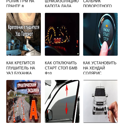
РОЛИК ГРМ НА
ШУМОИЗОЛЯЦИЮ
САЛЬНИК
ГРАНТЕ 8
КАПОТА ЛАДА
ПОВОРОТНОГО
КЛАПАННОЙ
ВЕСТА
КУЛАКА УАЗ
ПАТРИОТ
КАК КРЕПИТСЯ
КАК ОТКЛЮЧИТЬ
КАК УСТАНОВИТЬ
ГЛУШИТЕЛЬ НА
СТАРТ СТОП БМВ
НА ХЕНДАЙ
УАЗ БУХАНКА
Ф10
СОЛЯРИС
ФАРКОП