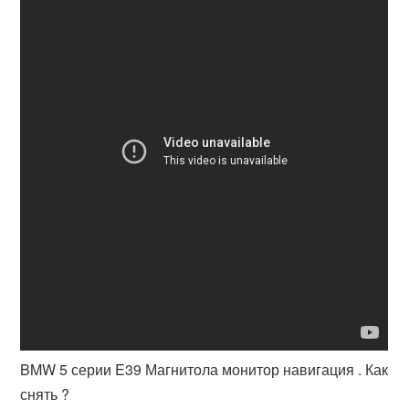
BMW 5 серии E39 Магнитола монитор навигация . Как
снять ?