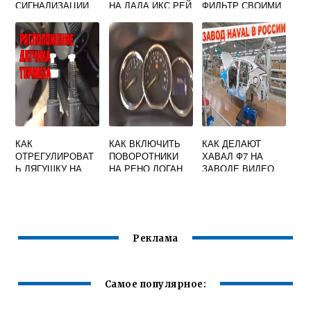
СИГНАЛИЗАЦИИ
НА ЛАДА ИКС РЕЙ
ФИЛЬТР СВОИМИ
ЯГУАР
КРОСС
РУКАМИ НА
МОТОРОЛЛЕР
МУРАВЕЙ
КАК
КАК ВКЛЮЧИТЬ
КАК ДЕЛАЮТ
ОТРЕГУЛИРОВАТ
ПОВОРОТНИКИ
ХАВАЛ Ф7 НА
Ь ЛЯГУШКУ НА
НА РЕНО ЛОГАН
ЗАВОДЕ ВИДЕО
ПЕДАЛИ
ТОРМОЗА
ПРИОРА
Реклама
Самое популярное: