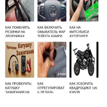
КАК ПОМЕНЯТЬ
КАК ВКЛЮЧИТЬ
КАК НА
РЕЗИНКИ НА
ОМЫВАТЕЛЬ ФАР
МИТСУБИСИ
ДВОРНИКАХ
ТОЙОТА КАМРИ
АУТЛЕНДЕР
ЛАДА ИКС РЕЙ
ВКЛЮЧИТЬ
ДВОРНИКИ
КАК ПРОВЕРИТЬ
КАК
КАК УСКОРИТЬ
КАТУШКУ
ОТРЕГУЛИРОВАТ
КВАДРОЦИКЛ 125
ЗАЖИГАНИЯ НА
Ь ПЕДАЛЬ
КУБОВ
СУЗУКИ ЛИАНА
СЦЕПЛЕНИЯ НА
ГАЗЕЛЬ НЕКСТ