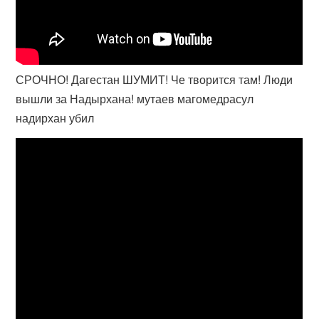
СРОЧНО! Дагестан ШУМИТ! Че творится там! Люди
вышли за Надырхана! мутаев магомедрасул
надирхан убил