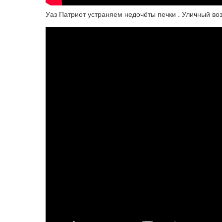
Уаз Патриот устраняем недочёты печки . Уличный воз