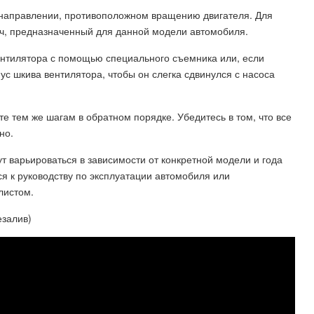
в направлении, противоположном вращению двигателя. Для
ч, предназначенный для данной модели автомобиля.
вентилятора с помощью специального съемника или, если
ус шкива вентилятора, чтобы он слегка сдвинулся с насоса
те тем же шагам в обратном порядке. Убедитесь в том, что все
но.
т варьироваться в зависимости от конкретной модели и года
ся к руководству по эксплуатации автомобиля или
листом.
езалив)