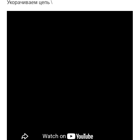
Укорачиваем цепь \