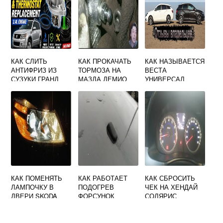
КАК СЛИТЬ
КАК ПРОКАЧАТЬ
КАК НАЗЫВАЕТСЯ
АНТИФРИЗ ИЗ
ТОРМОЗА НА
ВЕСТА
СУЗУКИ ГРАНД
МАЗДА ДЕМИО
УНИВЕРСАЛ
ВИТАРА
DY3W
КАК ПОМЕНЯТЬ
КАК РАБОТАЕТ
КАК СБРОСИТЬ
ЛАМПОЧКУ В
ПОДОГРЕВ
ЧЕК НА ХЕНДАЙ
ДВЕРИ SKODA
ФОРСУНОК
СОЛЯРИС
OCTAVIA A5
ОМЫВАТЕЛЯ
САМОСТОЯТЕЛЬН
ФОРД ФОКУС 2
О
ДОРЕСТАЙЛИНГ