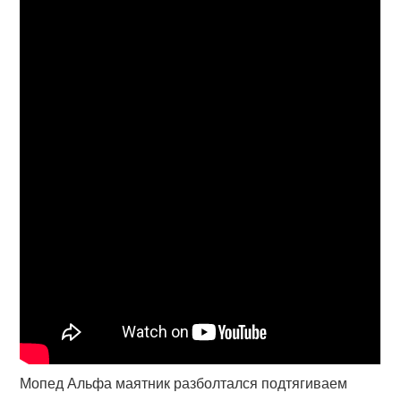
Мопед Альфа маятник разболтался подтягиваем