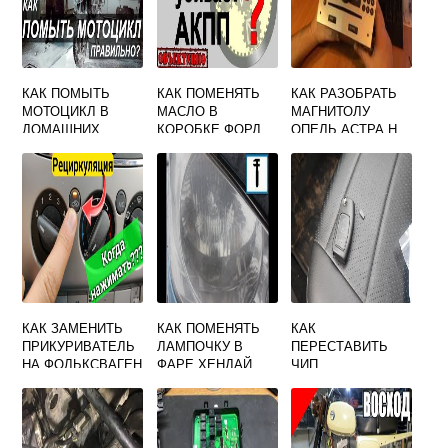
КАК ПОМЫТЬ
КАК ПОМЕНЯТЬ
КАК РАЗОБРАТЬ
МОТОЦИКЛ В
МАСЛО В
МАГНИТОЛУ
ДОМАШНИХ
КОРОБКЕ ФОРД
ОПЕЛЬ АСТРА H
УСЛОВИЯХ
ФЬЮЖН
МЕХАНИКА
КАК ЗАМЕНИТЬ
КАК ПОМЕНЯТЬ
КАК
ПРИКУРИВАТЕЛЬ
ЛАМПОЧКУ В
ПЕРЕСТАВИТЬ
НА ФОЛЬКСВАГЕН
ФАРЕ ХЕНДАЙ
ЧИП
ПАССАТ Б5
ГЕТЦ
ИММОБИЛАЙЗЕРА
ИЗ РОДНОГО
КЛЮЧА В
ДУБЛИКАТ ФОРД