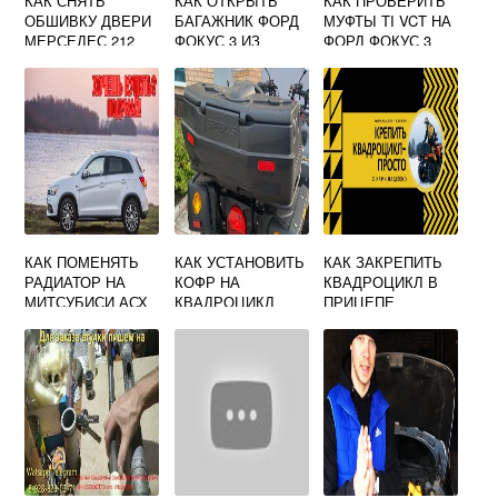
КАК СНЯТЬ
КАК ОТКРЫТЬ
КАК ПРОВЕРИТЬ
ОБШИВКУ ДВЕРИ
БАГАЖНИК ФОРД
МУФТЫ TI VCT НА
МЕРСЕДЕС 212
ФОКУС 3 ИЗ
ФОРД ФОКУС 3
САЛОНА СЕДАН
КАК ПОМЕНЯТЬ
КАК УСТАНОВИТЬ
КАК ЗАКРЕПИТЬ
РАДИАТОР НА
КОФР НА
КВАДРОЦИКЛ В
МИТСУБИСИ АСХ
КВАДРОЦИКЛ
ПРИЦЕПЕ
СТЕЛС ГЕПАРД
СТЯЖКАМИ
600