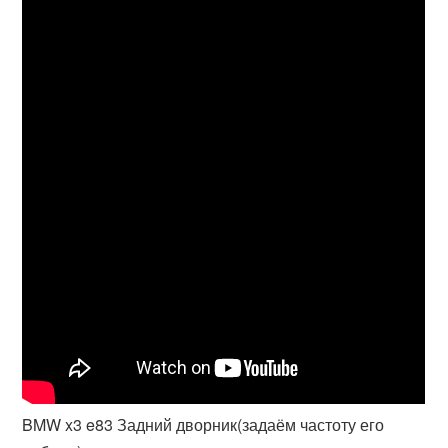
BMW x3 e83 Задний дворник(задаём частоту его