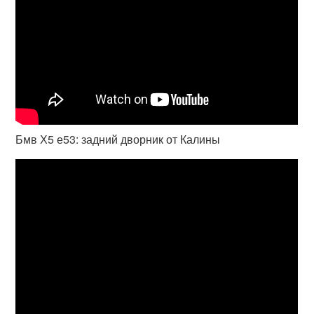
Бмв Х5 е53: задний дворник от Калины