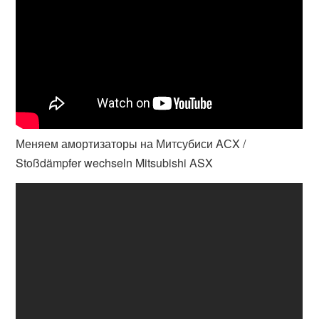
Меняем амортизаторы на Митсубиси AСX /
Stoßdämpfer wechseln Mitsubishi ASX