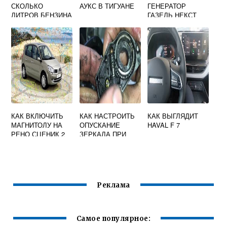
СКОЛЬКО
АУКС В ТИГУАНЕ
ГЕНЕРАТОР
ЛИТРОВ БЕНЗИНА
ГАЗЕЛЬ НЕКСТ
В БАКЕ ЛАДА
КАММИНЗ
ВЕСТА
КАК ВКЛЮЧИТЬ
КАК НАСТРОИТЬ
КАК ВЫГЛЯДИТ
МАГНИТОЛУ НА
ОПУСКАНИЕ
HAVAL F 7
РЕНО СЦЕНИК 2
ЗЕРКАЛА ПРИ
ПОСЛЕ СНЯТИЯ
ВКЛЮЧЕНИИ
АККУМУЛЯТОРА
ЗАДНЕЙ
ПЕРЕДАЧИ БМВ
Реклама
Самое популярное: