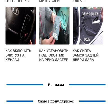
ЭКСПЛОРЕР 5
МИТСУБИСИ
КЛЮЧЕ
ГАЛАНТ 8
ФОЛЬКСВАГЕН
ПОЛО
КАК ВКЛЮЧИТЬ
КАК УСТАНОВИТЬ
КАК СНЯТЬ
БЛЮТУЗ НА
ПОДЛОКОТНИК
ЗАМОК ЗАДНЕЙ
ХЕНДАЙ
НА РЕНО ДАСТЕР
ДВЕРИ ЛАДА
ВЕСТА
Реклама
Самое популярное: