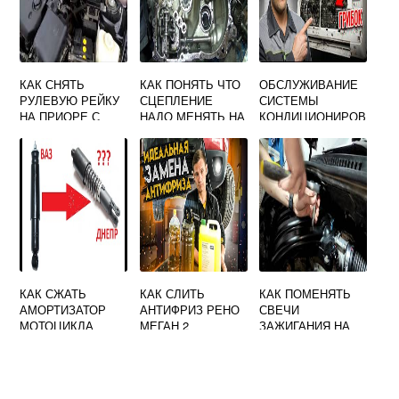
КАК СНЯТЬ
КАК ПОНЯТЬ ЧТО
ОБСЛУЖИВАНИЕ
РУЛЕВУЮ РЕЙКУ
СЦЕПЛЕНИЕ
СИСТЕМЫ
НА ПРИОРЕ С
НАДО МЕНЯТЬ НА
КОНДИЦИОНИРОВ
ЭЛЕКТРОУСИЛИТ
ГРАНТЕ
АНИЯ
ЕЛЕМ РУЛЯ
КАК СЖАТЬ
КАК СЛИТЬ
КАК ПОМЕНЯТЬ
АМОРТИЗАТОР
АНТИФРИЗ РЕНО
СВЕЧИ
МОТОЦИКЛА
МЕГАН 2
ЗАЖИГАНИЯ НА
РЕНО КАПТУР
ДВИГАТЕЛЬ 2
ЛИТРОВЫЙ