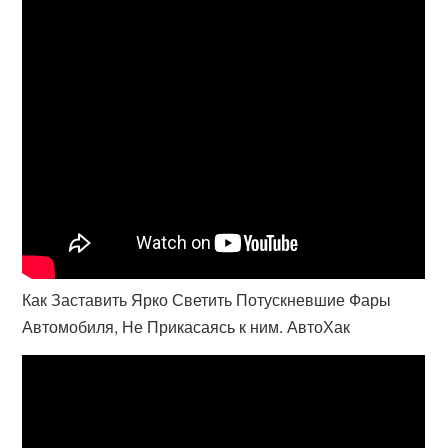
Как Заставить Ярко Светить Потускневшие Фары
Автомобиля, Не Прикасаясь к ним. АвтоХак