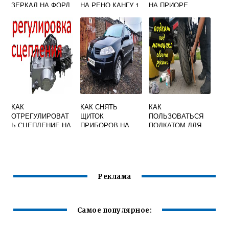
ЗЕРКАЛ НА ФОРД
НА РЕНО КАНГУ 1
НА ПРИОРЕ
КУГА 2
ВИДЕО
КАК
КАК СНЯТЬ
КАК
ОТРЕГУЛИРОВАТ
ЩИТОК
ПОЛЬЗОВАТЬСЯ
Ь СЦЕПЛЕНИЕ НА
ПРИБОРОВ НА
ПОДКАТОМ ДЛЯ
МОПЕДЕ РЕЙСЕР
РЕНО МЕГАН 2
МОТОЦИКЛА
110 КУБОВ
Реклама
Самое популярное: