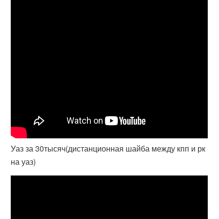
Уаз за 30тысяч(дистанционная шайба между кпп и рк
на уаз)