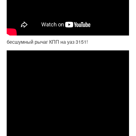
бесшумный рычаг КПП на уаз 3151!