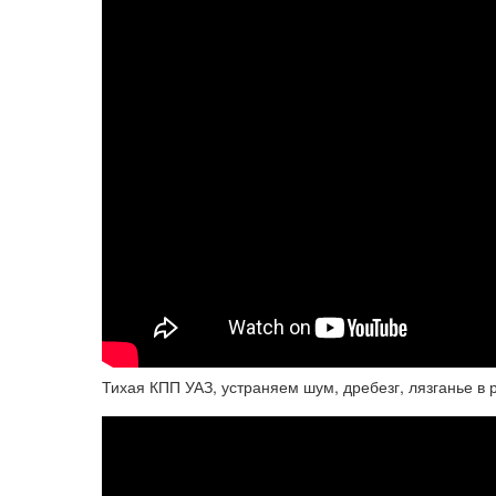
Тихая КПП УАЗ, устраняем шум, дребезг, лязганье в 