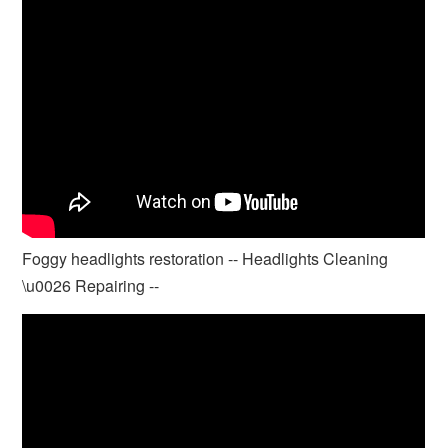
Foggy headlights restoration -- Headlights Cleaning
\u0026 Repairing --