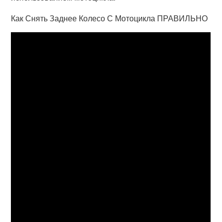
Как Снять Заднее Колесо С Мотоцикла ПРАВИЛЬНО