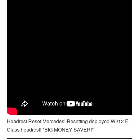
Headrest Reset Mercedes! Resetting deployed W212 E-
Class headrest! *BIG MONEY SAVER!*