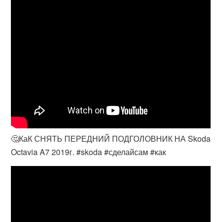
🤔КаК СНЯТЬ ПЕРЕДНИЙ ПОДГОЛОВНИК НА Skoda
Octavia A7 2019г. #skoda #сделайсам #как