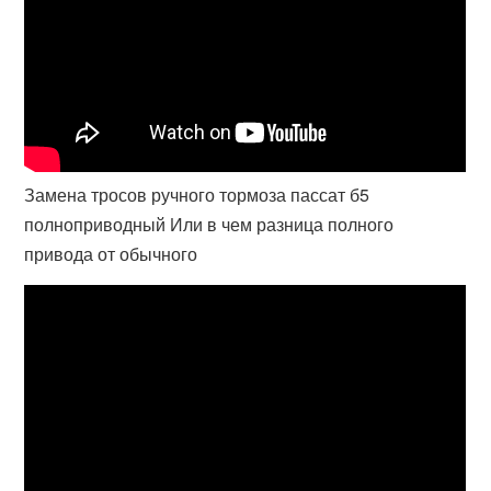
Замена тросов ручного тормоза пассат б5
полноприводный Или в чем разница полного
привода от обычного