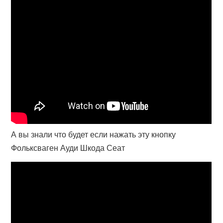
А вы знали что будет если нажать эту кнопку
Фольксваген Ауди Шкода Сеат