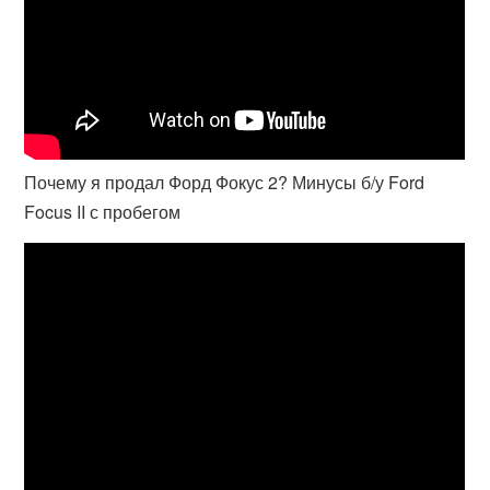
Почему я продал Форд Фокус 2? Минусы б/у Ford
Focus II с пробегом