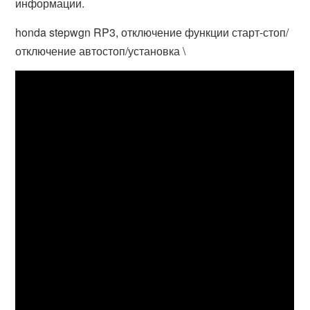
информации.
honda stepwgn RP3, отключение функции старт-стоп/
отключение автостоп/установка \