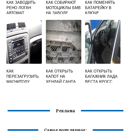
КАК ЗАВОДИТЬ
КАК СОБИРАЮТ
КАК ПОМЕНЯТЬ
РЕНО ЛОГАН
МОТОЦИКЛЫ БМВ
БАТАРЕЙКУ В
АВТОМАТ
НА ЗАВОДЕ
КЛЮЧЕ
ВИДЕО
МЕРСЕДЕС
ВИДЕО
КАК
КАК ОТКРЫТЬ
КАК ОТКРЫТЬ
ПЕРЕЗАГРУЗИТЬ
КАПОТ НА
БАГАЖНИК ЛАДА
МАГНИТОЛУ
ХЕНДАЙ САНТА
ВЕСТА КРОСС
БОЛЕРО НА
ФЕ
SKODA OCTAVIA
A5
Реклама
Самое популярное: