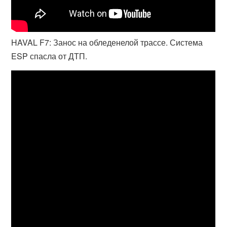
HAVAL F7: Занос на обледенелой трассе. Система
ESP спасла от ДТП.