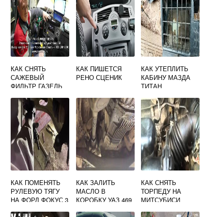
КАК СНЯТЬ
КАК ПИШЕТСЯ
КАК УТЕПЛИТЬ
САЖЕВЫЙ
РЕНО СЦЕНИК
КАБИНУ МАЗДА
ФИЛЬТР ГАЗЕЛЬ
ТИТАН
НЕКСТ КАММИНЗ
КАК ПОМЕНЯТЬ
КАК ЗАЛИТЬ
КАК СНЯТЬ
РУЛЕВУЮ ТЯГУ
МАСЛО В
ТОРПЕДУ НА
НА ФОРД ФОКУС 3
КОРОБКУ УАЗ 469
МИТСУБИСИ
ЛАНСЕР