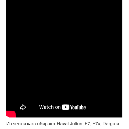
Из чего и как собирают Haval Jolion, F7, F7x, Dargo и