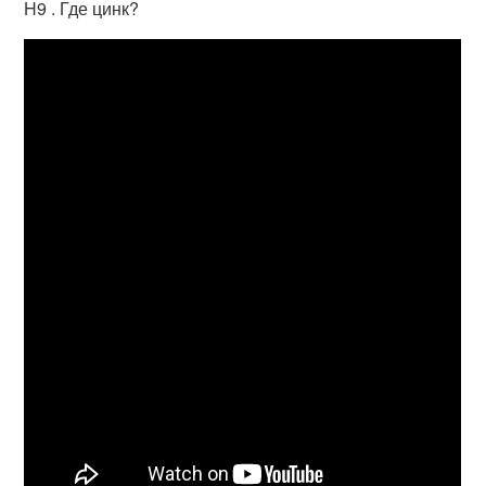
H9 . Где цинк?