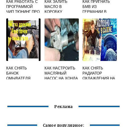
КАК РАБОТАТЬ С
КАК ЗАЛИТЬ
КАК ПРИГНАТЬ
ПРОГРАММОЙ
МАСЛО В
БМВ ИЗ
ЧИП ТЮНИНГ ПРО
КОРОБКУ
ГЕРМАНИИ В
ПЕРЕДАЧ
РОССИЮ
СИТРОЕН КСАРА
ПИКАССО
КАК СНЯТЬ
КАК НАСТРОИТЬ
КАК СНЯТЬ
БАЧОК
МАСЛЯНЫЙ
РАДИАТОР
ОМЫВАТЕЛЯ
НАСОС НА ХОНДА
ОХЛАЖДЕНИЯ НА
РЕНО АРКАНА
ДИО 27
РЕНО САНДЕРО
СТЕПВЕЙ
Реклама
Самое популярное: