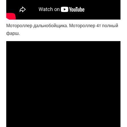
Мотороллер дальнобойщика. Мотороллер 4т полный
фарш.