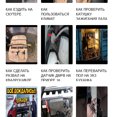
КАК ЕЗДИТЬ НА
КАК
КАК ПРОВЕРИТЬ
СКУТЕРЕ
ПОЛЬЗОВАТЬСЯ
КАТУШКУ
КЛИМАТ
ЗАЖИГАНИЯ ЛАДА
КОНТРОЛЕМ НА
КАЛИНА 16
КИА РИО 4
КЛАПАНОВ
КАК СДЕЛАТЬ
КАК ПРОВЕРИТЬ
КАК ПЕРЕВАРИТЬ
РАЗВАЛ НА
ДАТЧИК ДМРВ НА
ПОЛ НА УАЗ
КВАДРОЦИКЛЕ
ПРИОРЕ 16
БУХАНКА
СТЕЛС ГЕПАРД
КЛАПАНОВ
650
ЭЛЕКТРОННАЯ
ПЕДАЛЬ ГАЗА