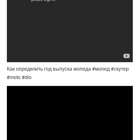
Как определить год выпуска мопеда #мопед #скутер
#moto #dio