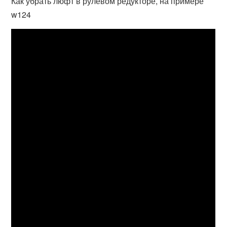
Как убрать люфт в рулевом редукторе, на примере
w124