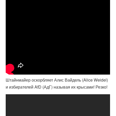
Штайнмайер оскорбляет Алис Вайдель (Alice Weidel)
и избирателей AfD (АдГ) называя их крысами! Резко!