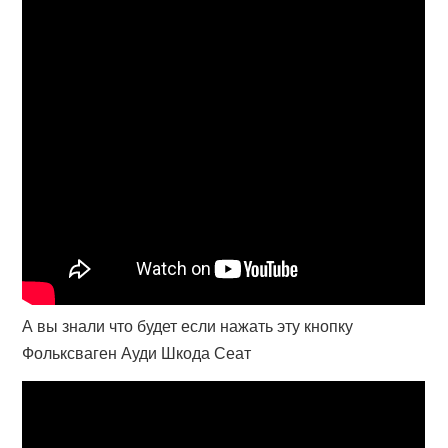
А вы знали что будет если нажать эту кнопку
Фольксваген Ауди Шкода Сеат