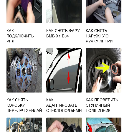
КАК
КАК СНЯТЬ ФАРУ
КАК СНЯТЬ
ПОДКЛЮЧИТЬ
БМВ Х1 Е84
НАРУЖНУЮ
РЕЛЕ
РУЧКУ ДВЕРИ
ДВОРНИКОВ НА
ЧЕРИ ФОРА А21
УАЗ 469
КАК СНЯТЬ
КАК
КАК ПРОВЕРИТЬ
КОРОБКУ
АДАПТИРОВАТЬ
СТУПИЧНЫЙ
ПЕРЕДАЧ ХЕНДАЙ
СТЕКЛОПОДЪЕМН
ПОДШИПНИК
МАТРИКС
ИКИ НА МАЗДА 3
ШЕВРОЛЕ
BK
ЛАЧЕТТИ