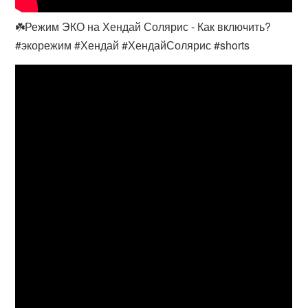
☘️Режим ЭКО на Хендай Солярис - Как включить?
#экорежим #Хендай #ХендайСолярис #shorts