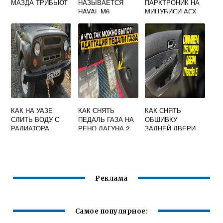
МАЗДА ТРИБЬЮТ
НАЗЫВАЕТСЯ
ПАРКТРОНИК НА
HAVAL M6
МИЦУБИСИ АСХ
КАК НА УАЗЕ
КАК СНЯТЬ
КАК СНЯТЬ
СЛИТЬ ВОДУ С
ПЕДАЛЬ ГАЗА НА
ОБШИВКУ
РАДИАТОРА
РЕНО ЛАГУНА 2
ЗАДНЕЙ ДВЕРИ
МАЗДА 626
Реклама
Самое популярное: