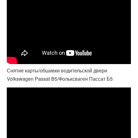
Снятие карты/обшивки водительской двери
Volkswagen Passat B5/Фольксваген Пассат Б5